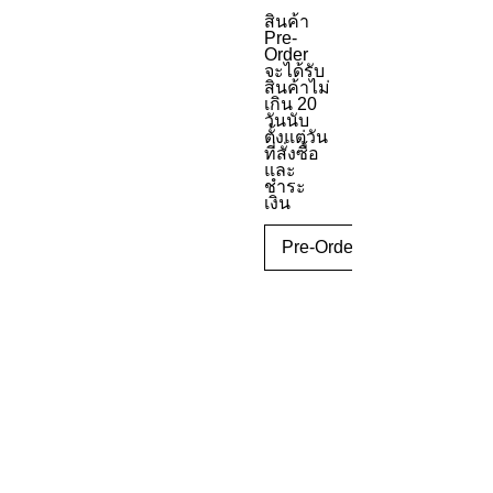
สินค้า
Pre-
Order
จะได้รับ
สินค้าไม่
เกิน 20
วันนับ
ตั้งแต่วัน
ที่สั่งซื้อ
และ
ชำระ
เงิน
Pre-Order
PRODUCT
INFO
Body
RETURN
Material:
&
Sterling