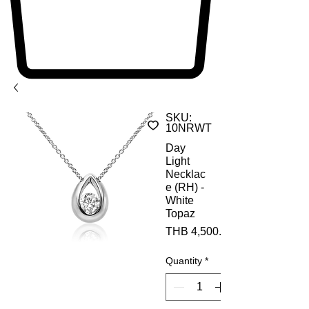
SKU:
10NRWT
Day
Light
Necklac
e (RH) -
White
Topaz
THB 4,500.00
Quantity
*