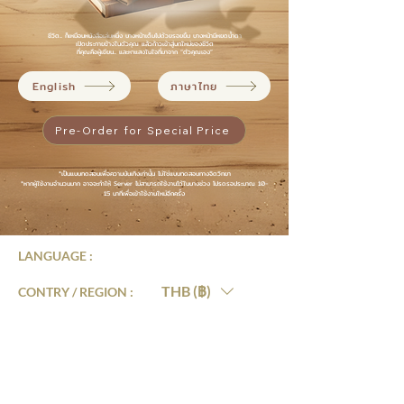
ชีวิต... ก็เหมือนหนังสือเล่มหนึ่ง บางหน้าเต็มไปด้วยรอยยิ้ม บางหน้ามีหยดน้ำตา
เปิดประกายข้างในตัวคุณ แล้วก้าวเข้าสู่บทใหม่ของชีวิต
ที่คุณคือผู้เขียน... และหาแสงในใจที่มาจาก “ตัวคุณเอง”
English
ภาษาไทย
Pre-Order for Special Price
*เป็นแบบทดสอบเพื่อความบันเทิงเท่านั้น ไม่ใช่แบบทดสอบทางจิตวิทยา
*หากผู้ใช้งานจำนวนมาก อาจจะทำให้ Server ไม่สามารถใช้งานได้ในบางช่วง โปรดรอประมาณ 10-
15 นาทีเพื่อเข้าใช้งานใหม่อีกครั้ง
LANGUAGE :
THB (฿)
CONTRY / REGION :
CONTACT
ABOUT US