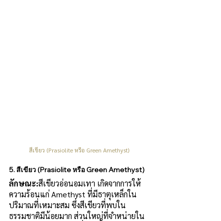
สีเขียว (Prasiolite หรือ Green Amethyst)
5. สีเขียว (Prasiolite หรือ Green Amethyst)
ลักษณะ:
สีเขียวอ่อนอมเทา เกิดจากการให้
ความร้อนแก่ Amethyst ที่มีธาตุเหล็กใน
ปริมาณที่เหมาะสม ซึ่งสีเขียวที่พบใน
ธรรมชาติมีน้อยมาก ส่วนใหญ่ที่จำหน่ายใน