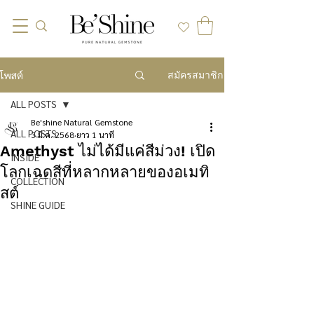
สมัครสมาชิก
โพสต์
ALL POSTS
Be'shine Natural Gemstone
ALL POSTS
3 มี.ค. 2568
ยาว 1 นาที
Amethyst ไม่ได้มีแค่สีม่วง! เปิด
INSIDE
โลกเฉดสีที่หลากหลายของอเมทิ
COLLECTION
สต์
SHINE GUIDE