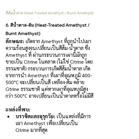
สีส้มน้ำตาล (Heat-Treated Amethyst / Burnt Amethyst)
6. สีน้ำตาล-ส้ม (Heat-Treated Amethyst / 
Burnt Amethyst) 
ลักษณะ: 
เกิดจาก Amethyst ที่ถูกนำไปเผา
ความร้อนสูงจนเปลี่ยนเป็นสีส้ม-น้ำตาล ซึ่ง 
Amethyst ที่ ผ่านกระบวนการเผานี้มักถูก
ขายเป็น Citrine ในตลาด (ไม่ใช่ Citrine โดย
ธรรมชาติ) กระบวนการเกิดสีส้มน้ำตาล เกิด
จากการนำ Amethyst ที่เผาที่อุณหภูมิ 400-
500°C จะเปลี่ยนเป็นสี เหลือง-ส้ม คล้าย 
Citrine ธรรมชาติ แต่หากเผาที่อุณหภูมิสูง
กว่า 500°C อาจเปลี่ยนเป็นน้ำตาลหรือไม่มีสี
แหล่งที่พบ:
บราซิลและอุรุกวัย:
 เป็นแหล่งที่มีการ
เผา Amethyst เพื่อเปลี่ยนเป็น 
Citrine มากที่สุด 