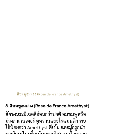
สีชมพูอมม่วง (Rose de France Amethyst)
3. สีชมพูอมม่วง (Rose de France Amethyst)
ลักษณะ:
มีเฉดสีอ่อนกว่าปกติ อมชมพูหรือ
ม่วงลาเวนเดอร์ ดูหวานและโรแมนติก พบ
ได้น้อยกว่า Amethyst สีเข้ม และมักถูกนำ
มาเจียระไนเพื่อเน้นความใสของเนื้อพลอย