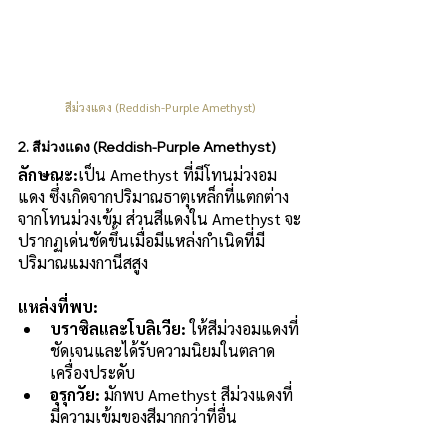
สีม่วงแดง (Reddish-Purple Amethyst)
2. สีม่วงแดง (Reddish-Purple Amethyst)
ลักษณะ:
เป็น Amethyst ที่มีโทนม่วงอม
แดง ซึ่งเกิดจากปริมาณธาตุเหล็กที่แตกต่าง
จากโทนม่วงเข้ม ส่วนสีแดงใน Amethyst จะ
ปรากฏเด่นชัดขึ้นเมื่อมีแหล่งกำเนิดที่มี
ปริมาณแมงกานีสสูง
แหล่งที่พบ:
บราซิลและโบลิเวีย:
 ให้สีม่วงอมแดงที่
ชัดเจนและได้รับความนิยมในตลาด
เครื่องประดับ
อุรุกวัย:
 มักพบ Amethyst สีม่วงแดงที่
มีความเข้มของสีมากกว่าที่อื่น