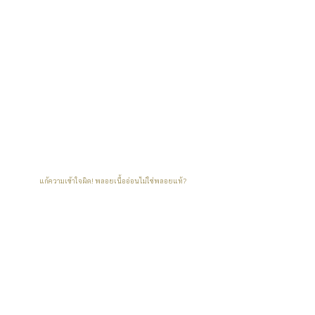
แก้ความเข้าใจผิด! พลอยเนื้ออ่อนไม่ใช่พลอยแท้?